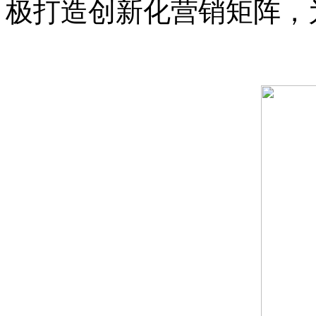
极打造创新化营销矩阵，