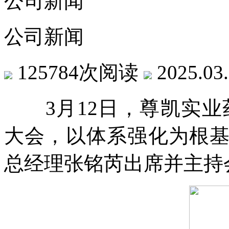
公司新闻
公司新闻
125784次阅读
2025.03
3月12日，尊凯实业药
大会，以体系强化为根
总经理张铭芮出席并主持