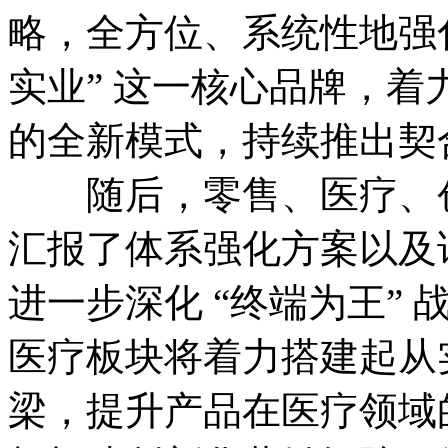
略，全方位、系统性地强
实业” 这一核心品牌，着力构
的全新模式，持续推出契
随后，零售、医疗、创
汇报了体系强化方案以及
进一步深化 “终端为王”
医疗板块将着力搭建起从
梁，提升产品在医疗领域