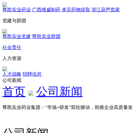
尊凯实业药业
广西维威制药
来宾药物提取
浙江葫芦世家
党建与群团
尊凯实业党建
尊凯实业群团
社会责任
人力资源
人才战略
招聘信息
公司新闻
首页
公司新闻
尊凯实业药业集团：“市场+研发”双轮驱动，助推企业高质量发